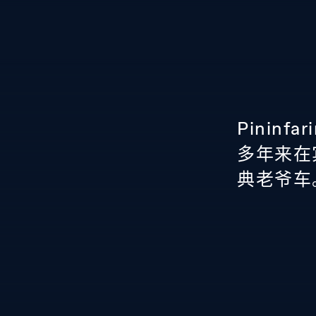
a
Pininf
多年来在
典老爷车