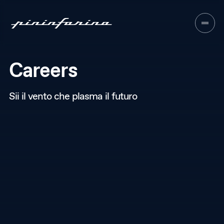
Careers
About
01
Sii il vento che plasma il futuro
Sectors
02
Services
03
Approach
04
Contacts
05