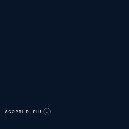
updates on Pininfarina Events
This site is protected by reCAPTCHA and the Google
Privacy Policy
and
Terms of Service
apply.
INVIA RICHIESTA
SCOPRI DI PIÙ